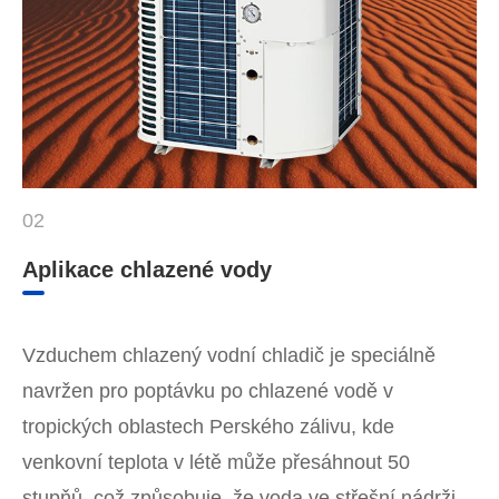
02
Aplikace chlazené vody
Vzduchem chlazený vodní chladič je speciálně
navržen pro poptávku po chlazené vodě v
tropických oblastech Perského zálivu, kde
venkovní teplota v létě může přesáhnout 50
stupňů, což způsobuje, že voda ve střešní nádrži