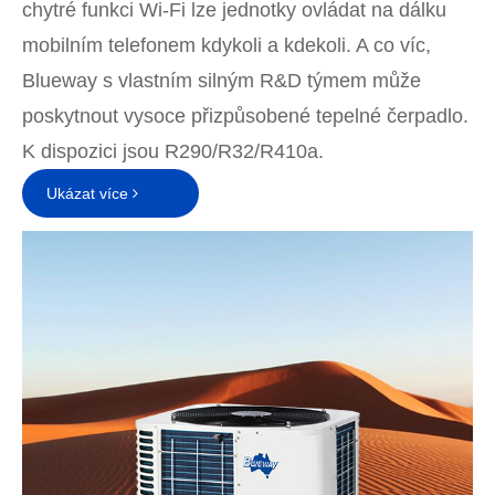
chytré funkci Wi-Fi lze jednotky ovládat na dálku
mobilním telefonem kdykoli a kdekoli. A co víc,
Blueway s vlastním silným R&D týmem může
poskytnout vysoce přizpůsobené tepelné čerpadlo.
K dispozici jsou R290/R32/R410a.
Ukázat více