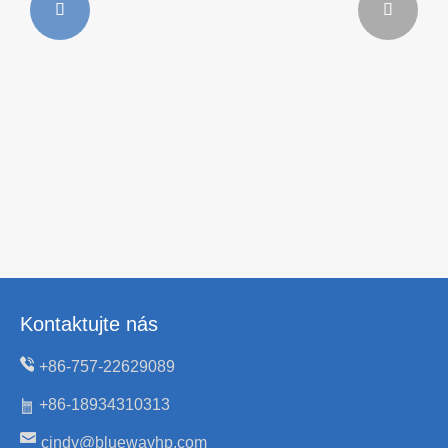


Jak si vybrat bazénové tepelné čerpadlo pro
vysokou účinnost a úsporu energie?
Ukázat více >>
Kontaktujte nás
+86-757-22629089
+86-18934310313
cindy@bluewayhp.com