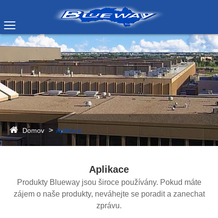
Domov
Aplikace
Aplikace
Produkty Blueway jsou široce používány. Pokud máte
zájem o naše produkty, neváhejte se poradit a zanechat
zprávu.