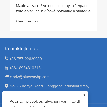
Kontaktujte nás
+86-757-22629089
+86-18934310313
cindy@bluewayhp.com
No.6, Zhanye Road, Honggang Industrial Area,
Daliang, Shunde, Foshan, Guangdong, Čína.
X
Používáme cookies, abychom vám nabídli