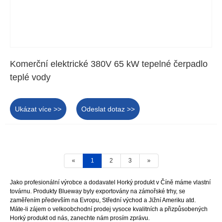
Komerční elektrické 380V 65 kW tepelné čerpadlo
teplé vody
Ukázat více >>
Odeslat dotaz >>
«
1
2
3
»
Jako profesionální výrobce a dodavatel Horký produkt v Číně máme vlastní
továrnu. Produkty Blueway byly exportovány na zámořské trhy, se
zaměřením především na Evropu, Střední východ a Jižní Ameriku atd.
Máte-li zájem o velkoobchodní prodej vysoce kvalitních a přizpůsobených
Horký produkt od nás, zanechte nám prosím zprávu.