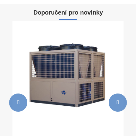
Doporučení pro novinky
Jak vybrat komerční klimatizace pro
skutečnou efektivitu nákladů s ohledem na
faktory životního cyklu?
Ukázat více >>

