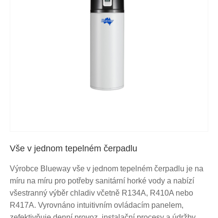
Vše v jednom tepelném čerpadlu
Výrobce Blueway vše v jednom tepelném čerpadlu je na
míru na míru pro potřeby sanitární horké vody a nabízí
všestranný výběr chladiv včetně R134A, R410A nebo
R417A. Vyrovnáno intuitivním ovládacím panelem,
zefektivňuje denní provoz, instalační procesy a údržby.