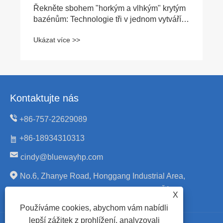
Řekněte sbohem "horkým a vlhkým" krytým
bazénům: Technologie tři v jednom vytváří
jarní prostředí po celý rok
Ukázat více >>
Kontaktujte nás
+86-757-22629089
+86-18934310313
cindy@bluewayhp.com
No.6, Zhanye Road, Honggang Industrial Area,
Daliang, Shunde, Foshan, Guangdong, Čína.
X
Používáme cookies, abychom vám nabídli
lepší zážitek z prohlížení, analyzovali