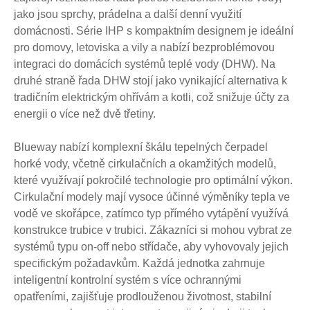
jako jsou sprchy, prádelna a další denní využití
domácnosti. Série IHP s kompaktním designem je ideální
pro domovy, letoviska a vily a nabízí bezproblémovou
integraci do domácích systémů teplé vody (DHW). Na
druhé straně řada DHW stojí jako vynikající alternativa k
tradičním elektrickým ohřívám a kotli, což snižuje účty za
energii o více než dvě třetiny.
Blueway nabízí komplexní škálu tepelných čerpadel
horké vody, včetně cirkulačních a okamžitých modelů,
které využívají pokročilé technologie pro optimální výkon.
Cirkulační modely mají vysoce účinné výměníky tepla ve
vodě ve skořápce, zatímco typ přímého vytápění využívá
konstrukce trubice v trubici. Zákazníci si mohou vybrat ze
systémů typu on-off nebo střídače, aby vyhovovaly jejich
specifickým požadavkům. Každá jednotka zahrnuje
inteligentní kontrolní systém s více ochrannými
opatřeními, zajišťuje prodlouženou životnost, stabilní