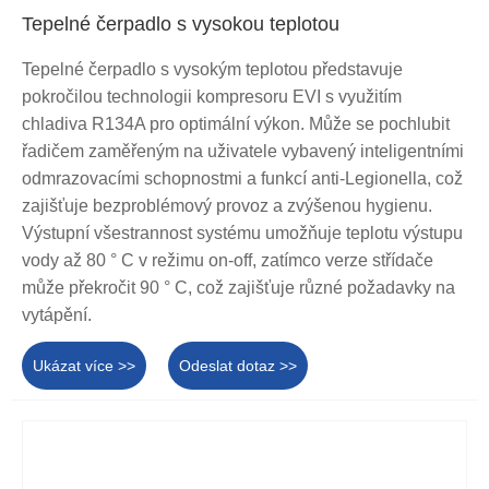
Tepelné čerpadlo s vysokou teplotou
Tepelné čerpadlo s vysokým teplotou představuje
pokročilou technologii kompresoru EVI s využitím
chladiva R134A pro optimální výkon. Může se pochlubit
řadičem zaměřeným na uživatele vybavený inteligentními
odmrazovacími schopnostmi a funkcí anti-Legionella, což
zajišťuje bezproblémový provoz a zvýšenou hygienu.
Výstupní všestrannost systému umožňuje teplotu výstupu
vody až 80 ° C v režimu on-off, zatímco verze střídače
může překročit 90 ° C, což zajišťuje různé požadavky na
vytápění.
Ukázat více >>
Odeslat dotaz >>