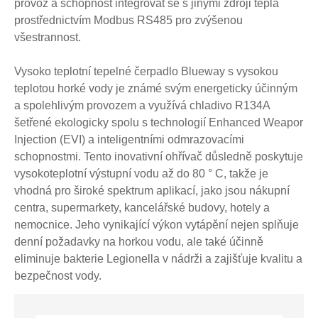
provoz a schopnost integrovat se s jinými zdroji tepla
prostřednictvím Modbus RS485 pro zvýšenou
všestrannost.
Vysoko teplotní tepelné čerpadlo Blueway s vysokou
teplotou horké vody je známé svým energeticky účinným
a spolehlivým provozem a využívá chladivo R134A
šetřené ekologicky spolu s technologií Enhanced Weapor
Injection (EVI) a inteligentními odmrazovacími
schopnostmi. Tento inovativní ohřívač důsledně poskytuje
vysokoteplotní výstupní vodu až do 80 ° C, takže je
vhodná pro široké spektrum aplikací, jako jsou nákupní
centra, supermarkety, kancelářské budovy, hotely a
nemocnice. Jeho vynikající výkon vytápění nejen splňuje
denní požadavky na horkou vodu, ale také účinně
eliminuje bakterie Legionella v nádrži a zajišťuje kvalitu a
bezpečnost vody.