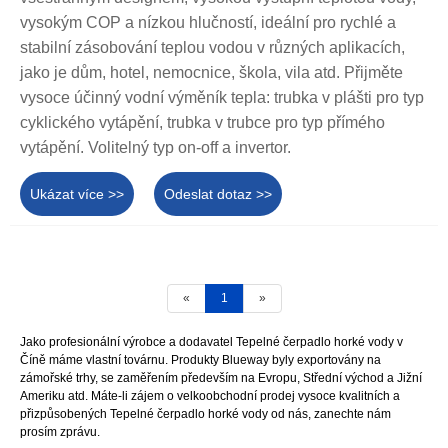
vysokým COP a nízkou hlučností, ideální pro rychlé a
stabilní zásobování teplou vodou v různých aplikacích,
jako je dům, hotel, nemocnice, škola, vila atd. Přijměte
vysoce účinný vodní výměník tepla: trubka v plášti pro typ
cyklického vytápění, trubka v trubce pro typ přímého
vytápění. Volitelný typ on-off a invertor.
Ukázat více >>
Odeslat dotaz >>
«
1
»
Jako profesionální výrobce a dodavatel Tepelné čerpadlo horké vody v
Číně máme vlastní továrnu. Produkty Blueway byly exportovány na
zámořské trhy, se zaměřením především na Evropu, Střední východ a Jižní
Ameriku atd. Máte-li zájem o velkoobchodní prodej vysoce kvalitních a
přizpůsobených Tepelné čerpadlo horké vody od nás, zanechte nám
prosím zprávu.