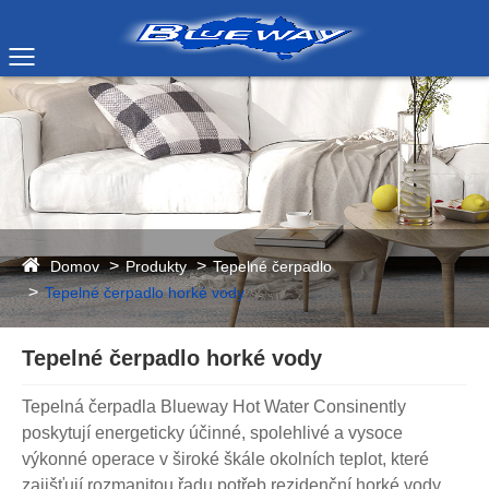
Domov
Produkty
Tepelné čerpadlo
Tepelné čerpadlo horké vody
Tepelné čerpadlo horké vody
Tepelná čerpadla Blueway Hot Water Consinently
poskytují energeticky účinné, spolehlivé a vysoce
výkonné operace v široké škále okolních teplot, které
zajišťují rozmanitou řadu potřeb rezidenční horké vody,